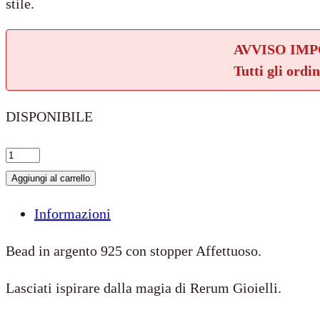
stile.
AVVISO IM
Tutti gli ordi
DISPONIBILE
Stopper
Affettuoso
Aggiungi al carrello
quantità
Informazioni
Bead in argento 925 con stopper Affettuoso.
Lasciati ispirare dalla magia di Rerum Gioielli.