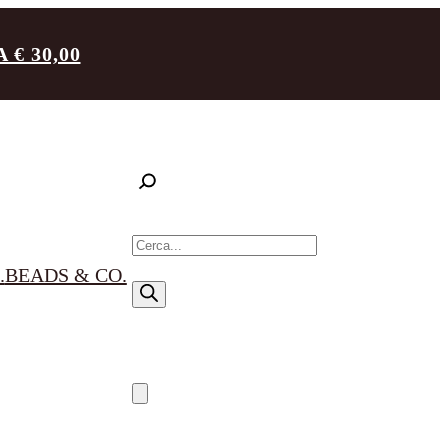
€ 30,00
R
i
.
BEADS & CO.
c
e
r
c
a