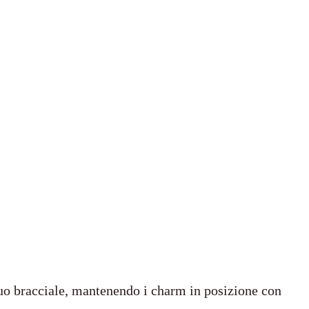
p
r
o
d
o
t
t
i
 tuo bracciale, mantenendo i charm in posizione con