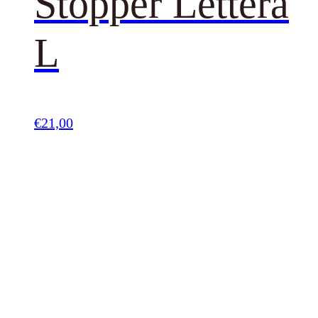
Stopper Lettera
L
€
21,00