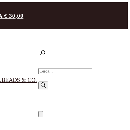
€ 30,00
R
i
.
BEADS & CO.
c
e
r
c
a