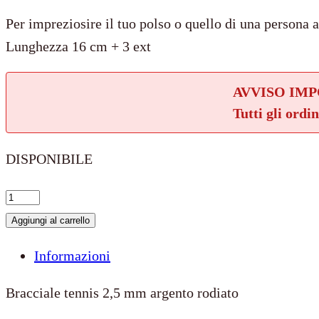
Per impreziosire il tuo polso o quello di una persona 
Lunghezza 16 cm + 3 ext
AVVISO IM
Tutti gli ordi
DISPONIBILE
Bracciale
tennis
Aggiungi al carrello
2,5
Informazioni
mm
in
Bracciale tennis 2,5 mm argento rodiato
argento