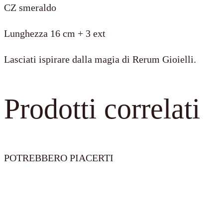
CZ smeraldo
rodiato
e
Lunghezza 16 cm + 3 ext
CZ
smeraldo
Lasciati ispirare dalla magia di Rerum Gioielli.
quantità
Prodotti correlati
POTREBBERO PIACERTI