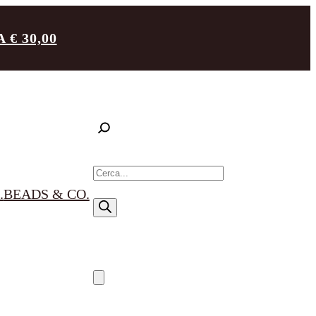
€ 30,00
R
i
.
BEADS & CO.
c
e
r
c
a