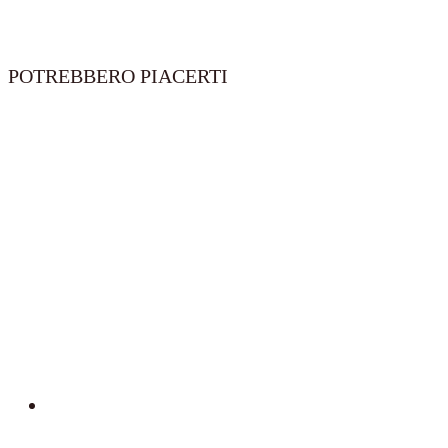
ext
quantità
POTREBBERO PIACERTI