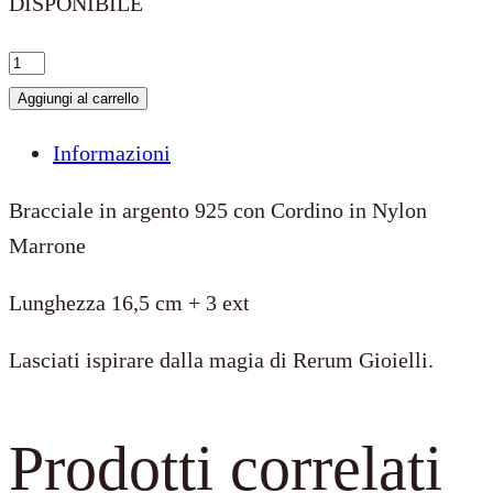
DISPONIBILE
Bracciale
in
Aggiungi al carrello
argento
Informazioni
925
–
Bracciale in argento 925 con Cordino in Nylon
Cordino
Marrone
Nylon
Lunghezza 16,5 cm + 3 ext
Marrone
–
Lasciati ispirare dalla magia di Rerum Gioielli.
16,5
cm
Prodotti correlati
+
3