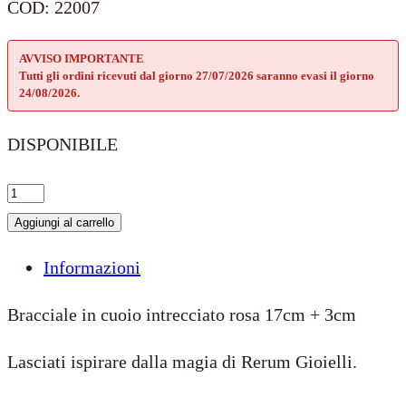
COD:
22007
AVVISO IMPORTANTE
Tutti gli ordini ricevuti dal giorno 27/07/2026 saranno evasi il giorno
24/08/2026.
DISPONIBILE
Bracciale
in
Aggiungi al carrello
Cuoio
Informazioni
Intrecciato
Rosa
Bracciale in cuoio intrecciato rosa 17cm + 3cm
17cm
Lasciati ispirare dalla magia di Rerum Gioielli.
+
3cm