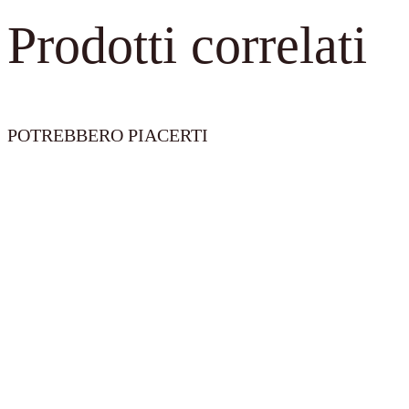
ext.
Prodotti correlati
quantità
POTREBBERO PIACERTI