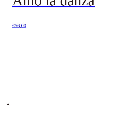
Amo la danza
€
56,00