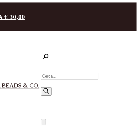
€ 30,00
R
i
.
BEADS & CO.
c
e
r
c
a