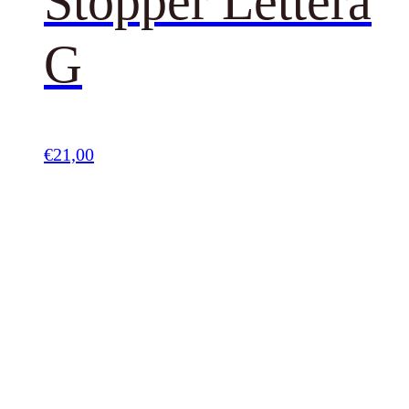
Stopper Lettera
G
€
21,00