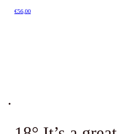
€
56,00
18° It’s a great