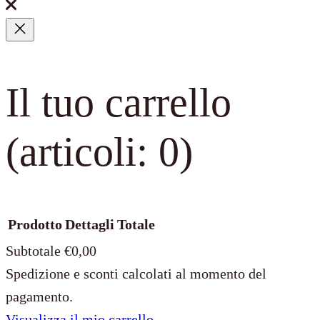
Il tuo carrello
(articoli: 0)
Prodotto
Dettagli
Totale
Subtotale
€0,00
Spedizione e sconti calcolati al momento del
Prodotti
pagamento.
Visualizza il mio carrello