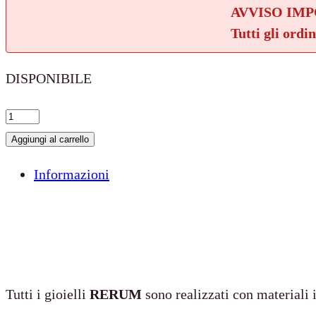
AVVISO IM
Tutti gli ordi
DISPONIBILE
Mamma
sei
Aggiungi al carrello
la
Informazioni
mia
migliore
amica
quantità
Tutti i gioielli
RERUM
sono realizzati con materiali 