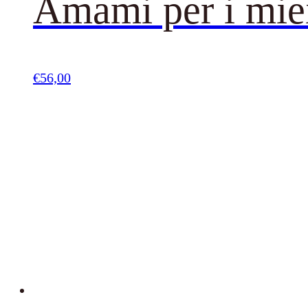
Amami per i miei
€
56,00