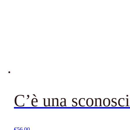
C’è una sconosciu
€
56,00