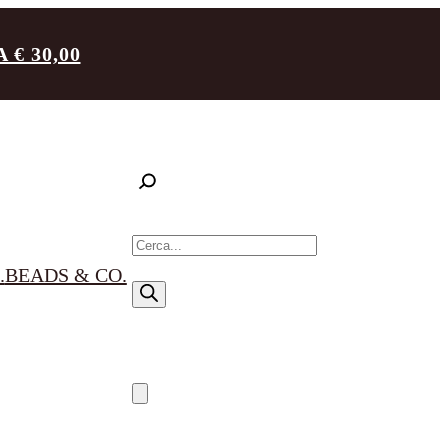
€ 30,00
R
i
.
BEADS & CO.
c
e
r
c
a