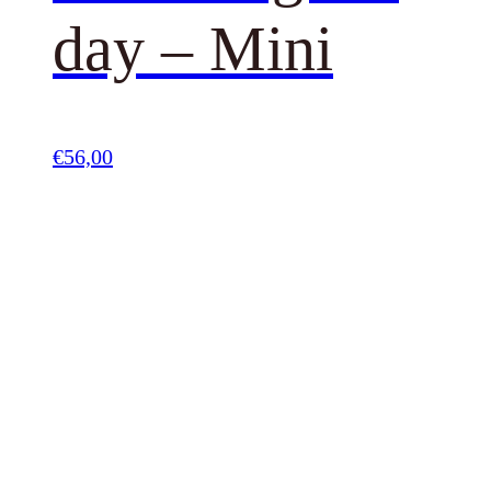
day – Mini
€
56,00