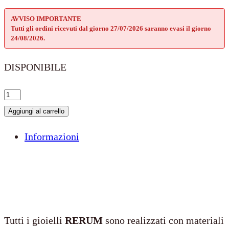
AVVISO IMPORTANTE
Tutti gli ordini ricevuti dal giorno 27/07/2026 saranno evasi il giorno
24/08/2026.
DISPONIBILE
L’essenziale
è
Aggiungi al carrello
invisibile
Informazioni
agli
occhi
quantità
Tutti i gioielli
RERUM
sono realizzati con materiali