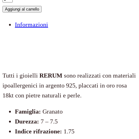
tempo
Aggiungi al carrello
è
Informazioni
tuo
–
Mini
quantità
Tutti i gioielli
RERUM
sono realizzati con materiali
ipoallergenici in argento 925, placcati in oro rosa
18kt con pietre naturali e perle.
Famiglia:
Granato
Durezza:
7 – 7.5
Indice rifrazione:
1.75