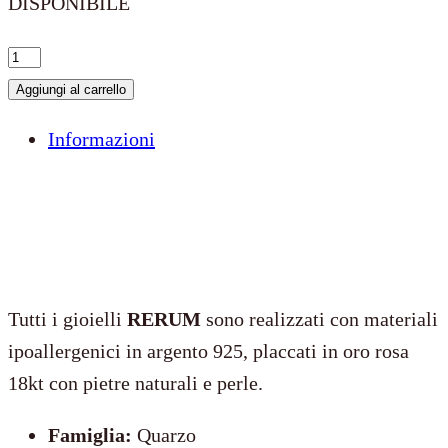
DISPONIBILE
I
colori
Aggiungi al carrello
dell'amore
Informazioni
–
Mini
quantità
Tutti i gioielli
RERUM
sono realizzati con materiali
ipoallergenici in argento 925, placcati in oro rosa
18kt con pietre naturali e perle.
Famiglia:
Quarzo