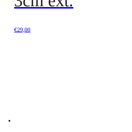
3cm ext.
€
29,00