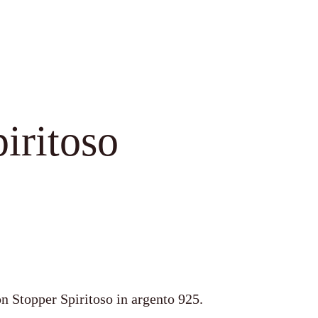
p
r
o
d
o
iritoso
t
t
i
con Stopper Spiritoso in argento 925.