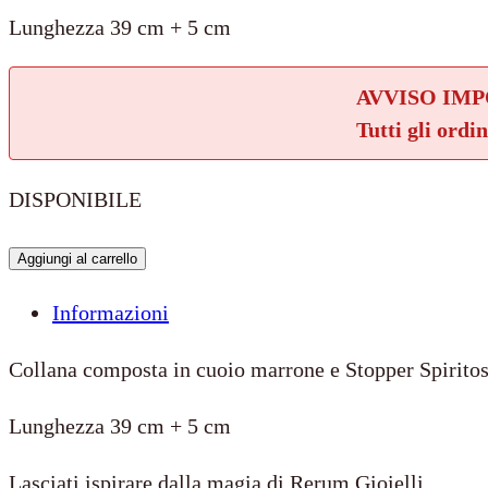
Lunghezza 39 cm + 5 cm
AVVISO IM
Tutti gli ordi
DISPONIBILE
Collana
Aggiungi al carrello
Cuoio
Informazioni
Marrone
+
Collana composta in cuoio marrone e Stopper Spiritos
Stopper
Lunghezza 39 cm + 5 cm
Spiritoso
quantità
Lasciati ispirare dalla magia di Rerum Gioielli.