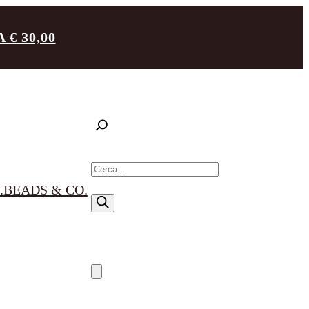
€ 30,00
R
i
.
BEADS & CO.
c
e
r
c
a