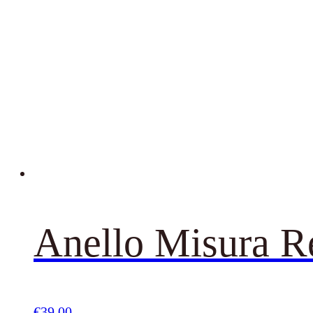
Anello Misura R
€
39,00