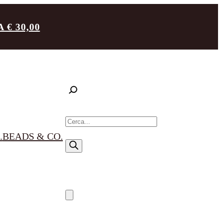
€ 30,00
R
i
.
BEADS & CO.
c
e
r
c
a