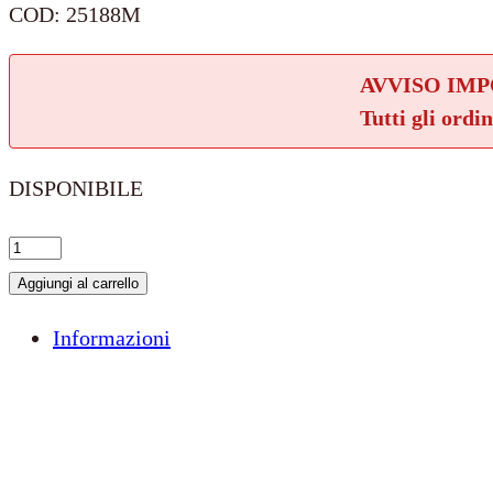
COD:
25188M
AVVISO IM
Tutti gli ordi
DISPONIBILE
CHARM
ARG.
Aggiungi al carrello
925
Informazioni
LETT.
F
–
CRISTALLO
DI