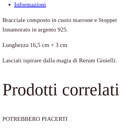
Informazioni
Cuoio
Marrone
Bracciale composto in cuoio marrone e Stopper
+
Innamorato in argento 925.
Stopper
Lunghezza 16,5 cm + 3 cm
Innamorato
quantità
Lasciati ispirare dalla magia di Rerum Gioielli.
Prodotti correlati
POTREBBERO PIACERTI