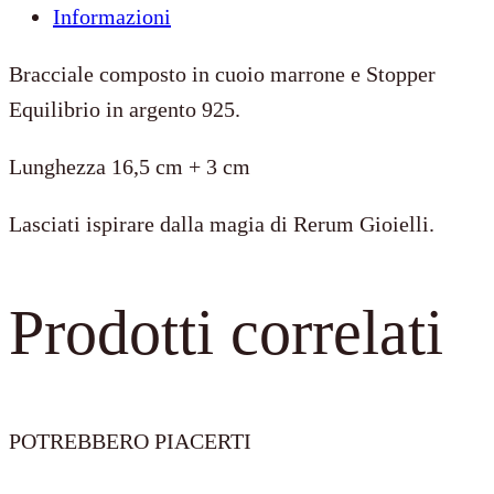
Informazioni
Cuoio
Marrone
Bracciale composto in cuoio marrone e Stopper
+
Equilibrio in argento 925.
Stopper
Lunghezza 16,5 cm + 3 cm
Equilibrio
quantità
Lasciati ispirare dalla magia di Rerum Gioielli.
Prodotti correlati
POTREBBERO PIACERTI